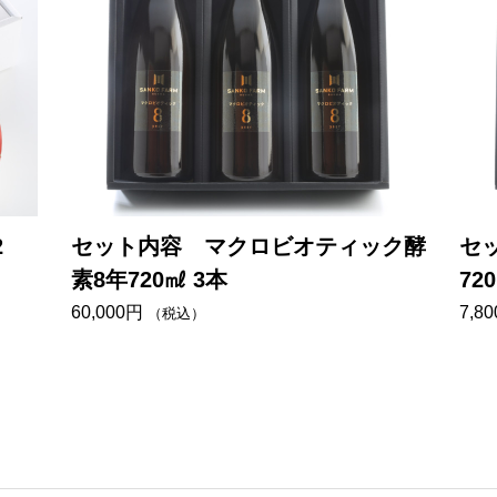
2
セット内容 マクロビオティック酵
セ
素8年720㎖ 3本
72
ース
60,000
円
7,80
（税込）
箱