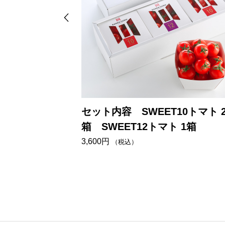
10トマト 1
セット内容 SWEET10トマト 
ト 1箱
箱 SWEET12トマト 1箱
箱
3,600
円
（税込）