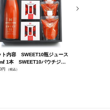
ット内容 SWEET10瓶ジュース
セット内容 SW
0㎖ 1本 SWEET10パウチジュ
箱 SWEET1
175㎖ 3本 SWEET10トマト 3
0
円
5,800
円
（税込）
（税込）